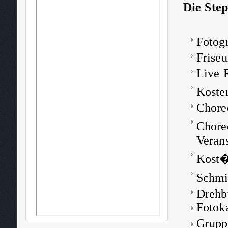
Die Step
Fotog
Frise
Live 
Koste
Choreo
Chore
Veran
Kost�
Schmi
Drehb
Fotoka
Grupp