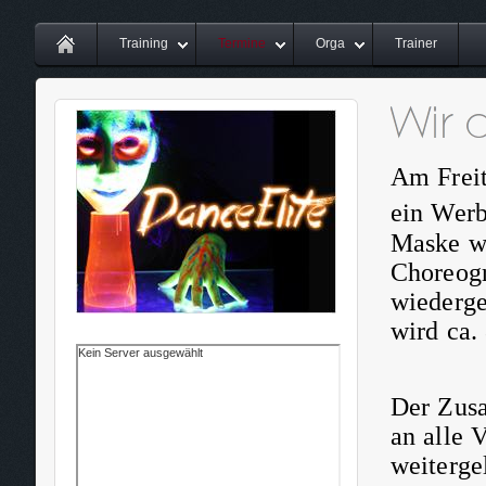
Training
Termine
Orga
Trainer
Am Freit
ein Wer
Maske we
Choreogr
wiederge
wird ca.
Der Zusa
an alle 
weiterge