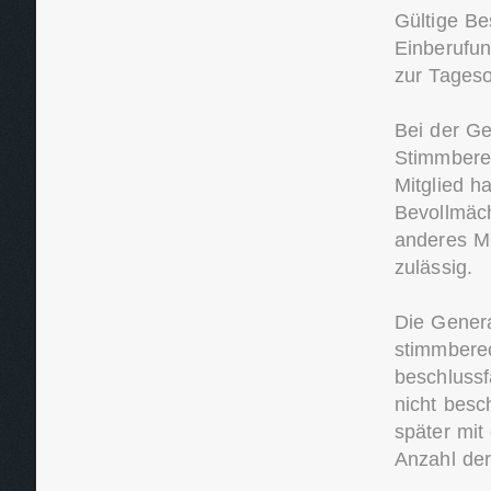
Gültige B
Einberufu
zur Tages
Bei der Ge
Stimmberec
Mitglied h
Bevollmäch
anderes Mi
zulässig.
Die Genera
stimmberec
beschlussf
nicht besc
später mit
Anzahl der