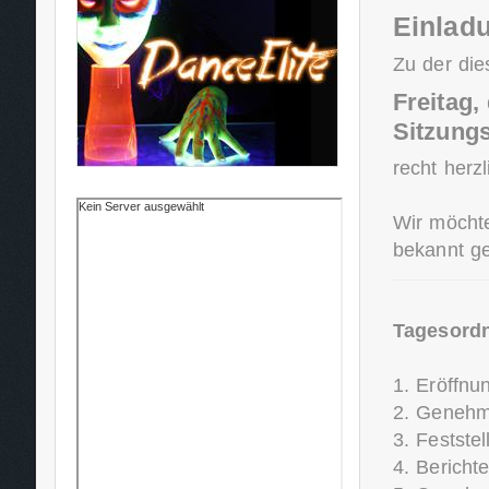
Einlad
Zu der die
Freitag,
Sitzungs
recht herzl
Wir möchte
bekannt g
Tagesord
1. Eröffn
2. Genehm
3. Festste
4. Bericht