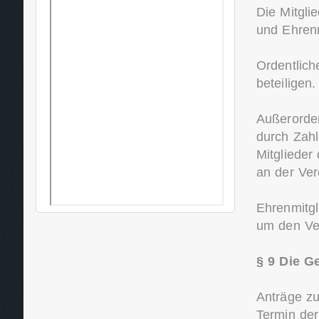
Die Mitgli
und Ehrenm
Ordentliche
beteiligen.
Außerordent
durch Zahl
Mitglieder
an der Vere
Ehrenmitgl
um den Ve
§ 9 Die G
Anträge z
Termin der