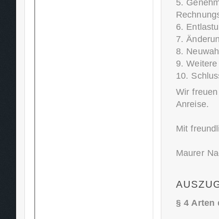
5. Genehm
Rechnungs
6. Entlast
7. Änderun
8. Neuwah
9. Weitere 
10. Schlus
Wir freuen
Anreise.
Mit freund
Maurer Na
AUSZUG
§ 4 Arten 