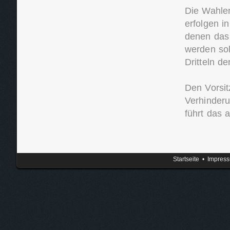
Die Wahle
erfolgen i
denen das 
werden sol
Dritteln d
Den Vorsit
Verhinderu
führt das 
Startseite
•
Impres