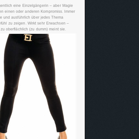
gentlich eine Einzelgängerin – aber Magie
 den einen oder anderen Kompromiss. Immer
ange und ausführlich über jedes Thema
efühl zu zeigen. Wirkt sehr Erwachsen –
d zu oberflächlich (zu dumm) meint sie.