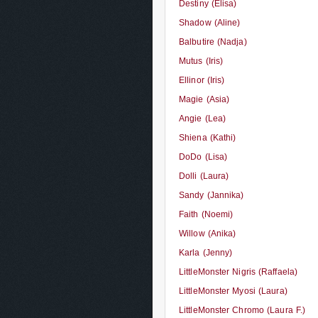
Destiny (Elisa)
Shadow (Aline)
Balbutire (Nadja)
Mutus (Iris)
Ellinor (Iris)
Magie (Asia)
Angie (Lea)
Shiena (Kathi)
DoDo (Lisa)
Dolli (Laura)
Sandy (Jannika)
Faith (Noemi)
Willow (Anika)
Karla (Jenny)
LittleMonster Nigris (Raffaela)
LittleMonster Myosi (Laura)
LittleMonster Chromo (Laura F.)