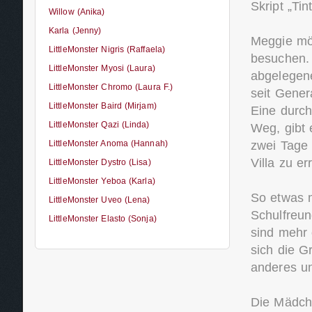
Skript „Tin
Willow (Anika)
Karla (Jenny)
Meggie möc
LittleMonster Nigris (Raffaela)
besuchen. 
LittleMonster Myosi (Laura)
abgelegene
LittleMonster Chromo (Laura F.)
seit Gener
LittleMonster Baird (Mirjam)
Eine durch
LittleMonster Qazi (Linda)
Weg, gibt 
LittleMonster Anoma (Hannah)
zwei Tage 
Villa zu er
LittleMonster Dystro (Lisa)
LittleMonster Yeboa (Karla)
So etwas m
LittleMonster Uveo (Lena)
Schulfreun
LittleMonster Elasto (Sonja)
sind mehr 
sich die G
anderes un
Die Mädche