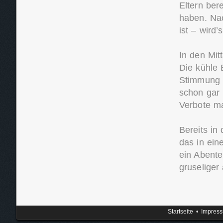
Eltern ber
haben. Nac
ist – wird
In den Mit
Die kühle
Stimmung d
schon gar 
Verbote ma
Bereits in
das in ein
ein Abent
gruseliger
Startseite
•
Impres