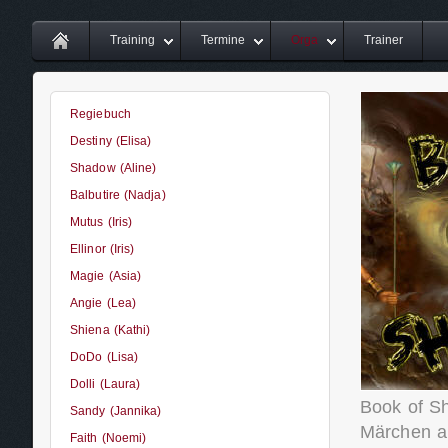
Training
Termine
Orga
Trainer
Regiebuch
Destiny (Elisa)
Shadow (Aline)
Balbutire (Nadja)
Mutus (Iris)
Ellinor (Iris)
Magie (Asia)
Angie (Lea)
Shiena (Kathi)
DoDo (Lisa)
Dolli (Laura)
Book of Sh
Sandy (Jannika)
Märchen au
Faith (Noemi)