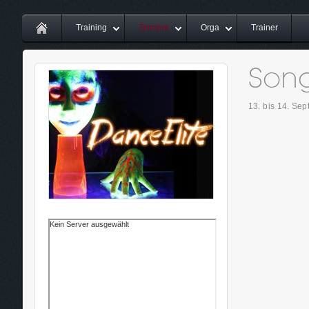
Training
Termine
Orga
Trainer
13. bis 14. Se