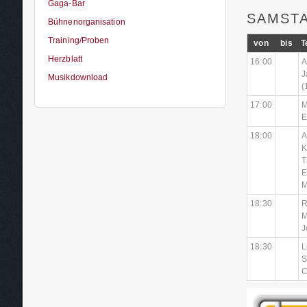
Gaga-Bar
SAMSTA
Bühnenorganisation
Training/Proben
von
bis
T
Herzblatt
16:00
A
J
Musikdownload
(
17:00
M
E
18:00
A
K
T
E
M
18:30
R
M
J
18:30
L
S
C