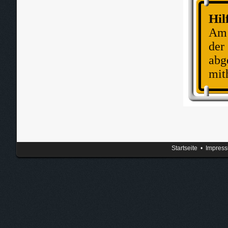
Hil
Am 
der
abg
mith
Startseite
•
Impres